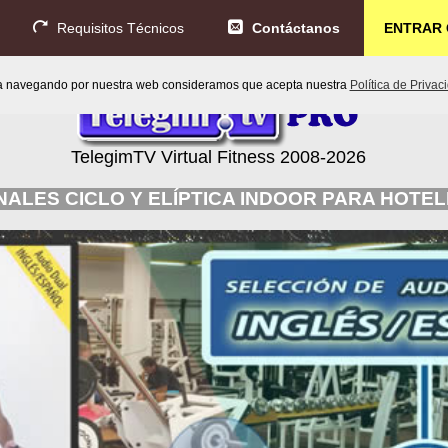
Requisitos Técnicos
Contáctanos
ENTRAR 
úa navegando por nuestra web consideramos que acepta nuestra
Política de Privac
TelegimTV Virtual Fitness 2008-2026
NALES CICLO Y ELÍPTICA INDOOR PARA HOTE