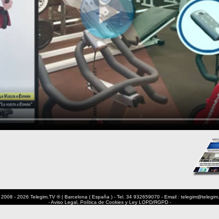
 2008 - 2026 Telegim.TV ® | Barcelona ( España ) - Tel. 34 932659070 - Email : telegim@telegim.
- Aviso Legal, Política de Cookies y Ley LOPD/RGPD -