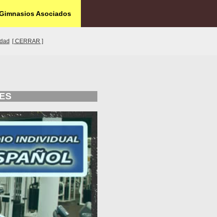
Gimnasios Asociados
idad
[ CERRAR ]
LES