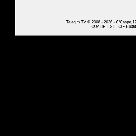
Telegim.TV © 2008 - 2026 - C/Caspe,126
CUALIFIL,SL - CIF B6065