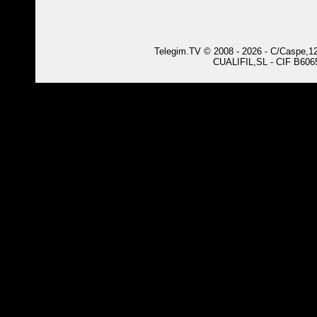
Telegim.TV © 2008 - 2026 - C/Caspe,126
CUALIFIL,SL - CIF B6065