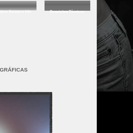
deos Demos e Info
Requisitos Técnicos
 GRÁFICAS