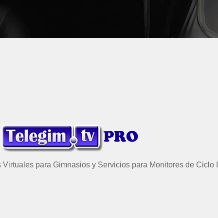
 Virtuales para Gimnasios y Servicios para Monitores de Ciclo 